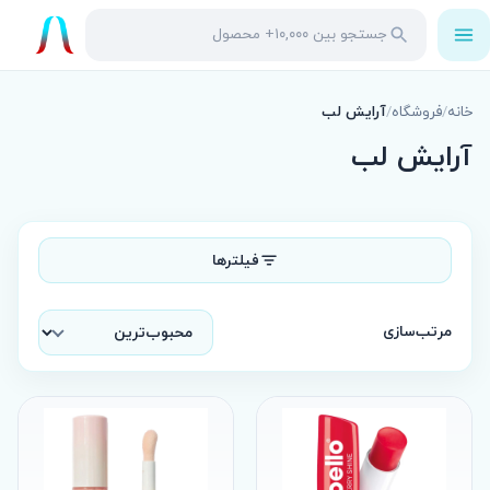
باز
جستجو
جستجو
کردن
در
منو
محصولات
خانه
/
فروشگاه
/
آرایش لب
آرایش لب
فیلترها
مرتب‌سازی