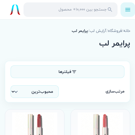
باز
جستجو
جستجو
کردن
در
منو
محصولات
خانه
/
فروشگاه
/
آرایش لب
/
پرایمر لب
پرایمر لب
فیلترها
مرتب‌سازی