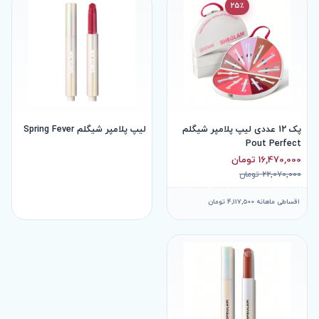
25٪
پک 12 عددی لیپ پلامپر شیگلم
لیپ پلامپر شیگلم Spring Fever
Pout Perfect
16,470,000 تومان
22,070,000 تومان
اقساطی ماهانه 4,117,500 تومان