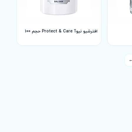
افترشیو نیوآ Protect & Care حجم 100
صفحه
بعد