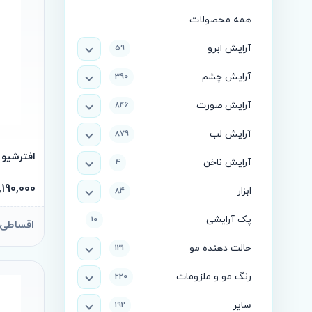
همه محصولات
آرایش ابرو
59
آرایش چشم
390
آرایش صورت
846
آرایش لب
879
افترشیو مالزیا er
آرایش ناخن
4
1,190,000 توما
ابزار
84
پک آرایشی
10
اقساطی ماهانه 
حالت دهنده مو
131
رنگ مو و ملزومات
220
سایر
192