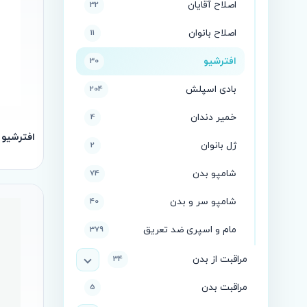
اصلاح آقایان
32
اصلاح بانوان
11
افترشیو
30
بادی اسپلش
204
خمیر دندان
4
افترشیو دنیم inal
ژل بانوان
2
شامپو بدن
74
شامپو سر و بدن
40
مام و اسپری ضد تعریق
379
مراقبت از بدن
34
مراقبت بدن
5