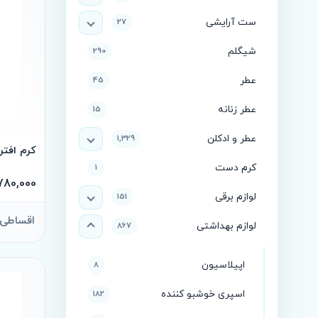
ست آرایشی
27
شیگلم
290
عطر
45
عطر زنانه
15
عطر و ادکلن
1,329
کرم افترشیو کلی
کرم دست
1
1,780,000 تو
لوازم برقی
151
اقساطی ماهانه 
لوازم بهداشتی
867
اپیلاسیون
8
اسپری خوشبو کننده
182