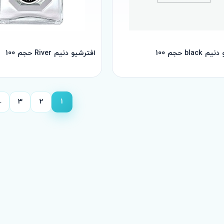
blac حجم 100
افترشیو دنیم River حجم 100
←
3
2
1