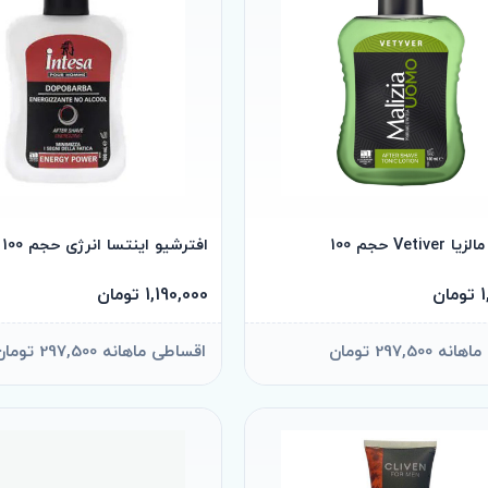
Vetiv حجم 100
افترشیو اینتسا انرژی حجم 100
ن
1,190,000 تومان
297,500 تومان
اقساطی ماهانه 297,500 تومان