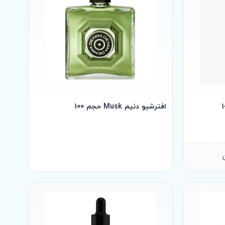
افترشیو دنیم Musk حجم 100