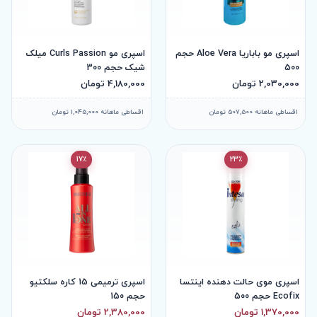
اسپری مو باباریا Aloe Vera حجم
اسپری مو Curls Passion میلک
500
شیک حجم 300
2,030,000 تومان
4,180,000 تومان
اقساطی ماهانه 507,500 تومان
اقساطی ماهانه 1,045,000 تومان
17٪
23٪
اسپری موی حالت دهنده اینتسا
اسپری ترمیمی 15 کاره سلکتیو
Ecofix حجم 500
حجم 150
1,370,000 تومان
2,380,000 تومان