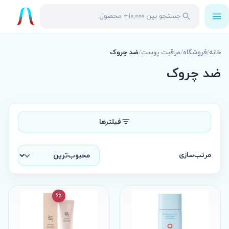
باز
جستجو
جستجو
کردن
در
منو
محصولات
خانه
/
فروشگاه
/
مراقبت پوست
/
ضد چروک
ضد چروک
فیلترها
مرتب‌سازی
6٪