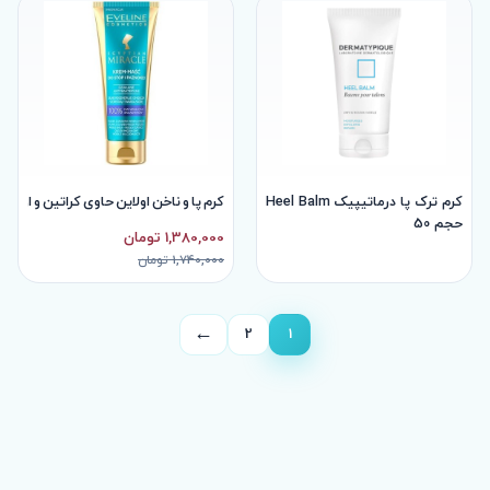
کرم ترک پا درماتیپیک Heel Balm
کرم پا و ناخن اولاین حاوی کراتین و اوره 50میل
حجم 50
1,380,000 تومان
1,740,000 تومان
←
2
1
صفحه
بعد