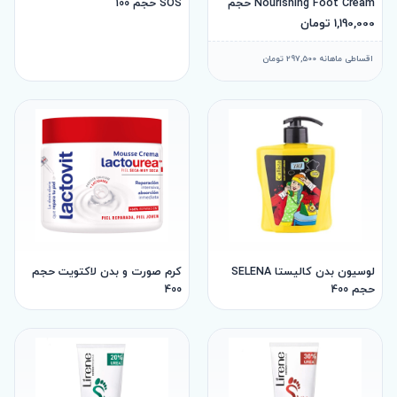
Nourishing Foot Cream حجم
SOS حجم 100
125 میل
1,190,000 تومان
اقساطی ماهانه 297,500 تومان
لوسیون بدن کالیستا SELENA
کرم صورت و بدن لاکتویت حجم
حجم 400
400