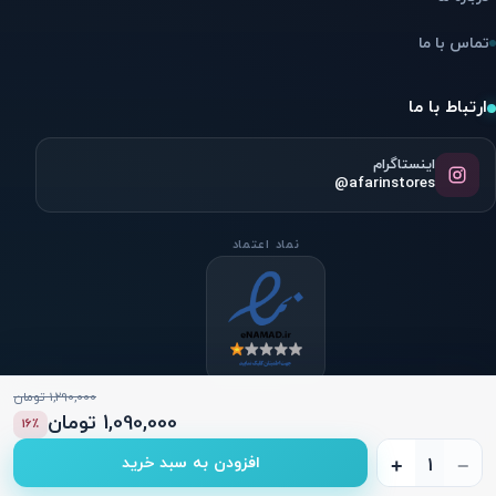
تماس با ما
ارتباط با ما
اینستاگرام
@afarinstores
نماد اعتماد
1,290,000 تومان
1,090,000 تومان
16٪
بادی
© 2026
آفرین استور
|
تمامی حقوق محفوظ است.
افزودن به سبد خرید
+
−
اسپلش