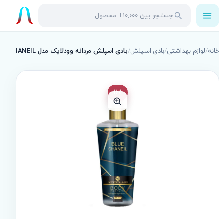
باز
جستجو
جستجو
کردن
در
منو
محصولات
خانه
/
لوازم بهداشتی
/
بادی اسپلش
/
بادی اسپلش مردانه وودلایک مدل BLUE CHANEIL حجم 250
16٪