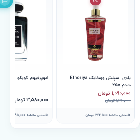
16٪
بادی اسپلش وودلایک Efhoriya
ادوپرفیوم کوبکو Romeo حجم 100
حجم 250
1,090,000 تومان
3,580,000 تومان
1,290,000 تومان
اقساطی ماهانه 272,500 تومان
اقساطی ماهانه 895,000 تومان