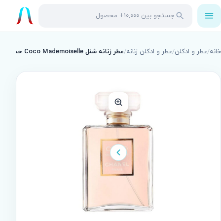
باز
جستجو
جستجو
کردن
در
منو
محصولات
خانه
/
عطر و ادکلن
/
عطر و ادکلن زنانه
/
عطر زنانه شنل Coco Mademoiselle حجم 100