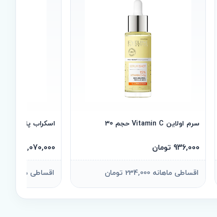
سرم اولاین Vitamin C حجم 30
اسکراب پا ژنوبایوتی
936,000 تومان
1,070,000 تومان
اقساطی ماهانه 234,000 تومان
اقساطی ماهانه 267,500 تومان