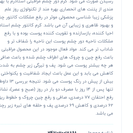
رسیدن صورت می شود. کرم دور چشم مراقبتی استادرم با بهر
مندی از پتنت های انحصاری بهره مند از تکنولوژی روز علم
پزشکی زیبا شناسی محصولی موثر در رفع مشکلات کانتور چ
و بهبود ظاهری و زیبایی آن می باشد. کرم کانتور چشم استاد
احیا کننده، بازسازنده و تقویت کننده پوست بوده و با رفع
مشکلات ناحیه دور چشم پوست این ناحیه را شفاف تر و
شاداب تر می کند. مواد فعال موجود در این محصول مراقبتی
باعث رفع چین و چروک های اطراف چشم شده و باعث صافی
هر چه بیشتر پوست می شود. پف و تیرگی زیر چشم به شدت
کاهش می بابد و این عمل باعث ایجاد شفافیت و یکنواختی
بیش از پیش در رنگ پوست می شود. نت
تنها پس از 14 روز با مصرف دو بار در روز (صبح و عصر)، نشان
رفع احتقان 77 درصدی، صافی و رفع چین چروک و خطوط ریز
62 درصدی و کاهش 69 درصدی پف و حلقه های تیره زیر ر
می باشد.
شناسه محصول