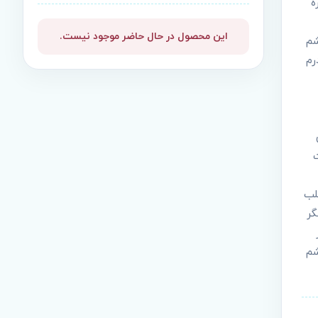
ه
این محصول در حال حاضر موجود نیست.
شم
رم
یجه بررسی 13 داوطلب
گر
چشم